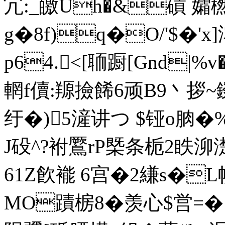
宂:_皦Uh�&碽 孀橪
g�8f)q�O/'$�'x
p64.<[聏蹰[Gnd|
輞f儥:羱撿餙6顽B9丶拶
纡�)5滻讲つ $铔o朒�
J砓^?袝鷢rP槩条栀2眣
泖濋
61Z飮褦 6宫�2縑s�L
MO蹟椖8�羡心$営 =�1