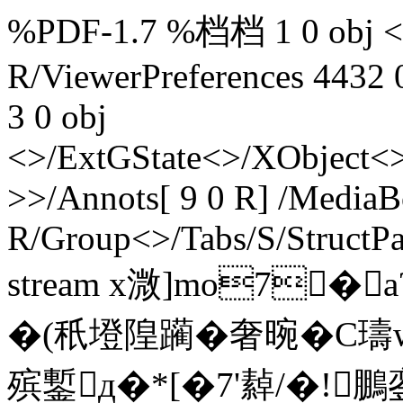
%PDF-1.7 %档档 1 0 obj <>
R/ViewerPreferences 4432 
3 0 obj
<>/ExtGState<>/XObject<>
>>/Annots[ 9 0 R] /MediaBo
R/Group<>/Tabs/S/StructPa
stream x溦]mo7
�(秖墱隍躏� 奢晼� C璹
殡鏨д�*[�7'繛/�!鵬