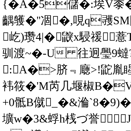
{�A�5儲�:埃V黍�9
齵鹱�''凅�,哯q彟S
屹)瓒4|�鼵x駸禐薏T|
驯渡~�-U 往迥璺9蟽?
:A�>脐﹃廰>!鼧胤睲
袆筱�'M芮几堰椒B�V~
+0 骶B僦_�&溣`8�9)
壙w�3&蜉h桟づ誉