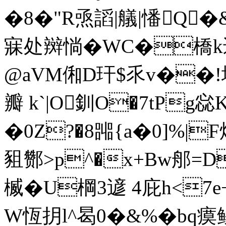
�8�"R焏謟|艤|憣Q�
寐处辬惝�WC�橋k迗
@aVM俰D玕$乑v��!
瓣 k`|O釧O�7tPg惢
�0Z?�8嘂{a�0]%|F
豠酂>p^�x+Bw郍=D
楲�U棡3遃 4庇 h<
W恆抈l^曷0�&%�bq瘼鲮