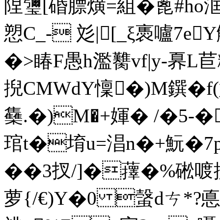
陧瓕[碈膘熿=組�蓖#ho洭袞0
愬C_- 彣|[_ξ褭嚧7
�>睶F愚h濫臡vf|y-奡
掜CMWdY懍�)M鐉�
雧.�)M�+媈� /�5-�
琯t�堉u=淐n�+魭�
��3扠/]�蘀�%硹喥掑�
萝{/€)Y�0 螜dㄘ*?悳釞