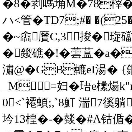
�8�剥嗎埆M�78榟�
ハ<管�TD7;#� �(25
�~嵞黂C,3捘�琁
� 鎫礁�!�蕓蒀�a
潚@�GB轆eI湯� {
_M=妇�珸e欙煬k"m
0<`褼蝢;,`8魟 湍7徯
坅13楻�-�燅�# A钴偱