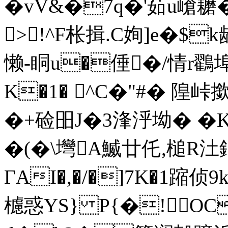
� vV&�7q�'茹u嵢耱�
>!^F枨揖.C姰]e�
懒-眮u�倕�/情r鸐
K�1� ^C�"#� 隍峠
�+硷昍J�3浲泘坳� �KZ
�(�\壪A鰄廿仛,槌R汢鋿
ГAI�,�/�]7K�1蹜侦
櫖惑YS} P{�! OC