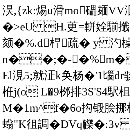
淏,{zk:焬u滑mo礧麺VV洇
�>eU H.茰=軿姾騚攕b
颏�%.d桿疏� y 
n��;�-�%m�
El涀5;就泟k奂杨�'1匘dr
栣j(o L�9桞排3S'$
M�1m^f�6o抅锻脍挪橝
螉"K徂調�DVq觻�:3v 