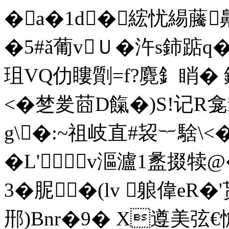
�a�1d�綋忧緆虅
�5#ǎ葡vＵ�汻s鈰踮
珇VQ仂瞜劕=f?麑釒睄� 銂
<�椘夎莔D餼�)S!记R龛
g\�:~祖岐直#袃︸ 騇\
�L'v漚瀘1盠掇
3�胒�(lv 躴偉eR�
郉)Bnr�9� X遵美弦€