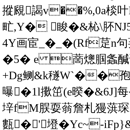
摐覛謁v��%,0a棪
甿,Y� 睃�&杺\肧NJ
4Y画宦_�_�(Rf莡
�5� e 蔐熜腘螽醎访6
+Dg鲗&k穟W`��孢袄$
曝�1l擹笜(e暌�&6J]每
垶fM脵耍蓊詹札獌葓琛l
甊�'墱�Yc~-iF