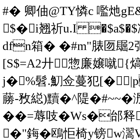
#� 卿伷@TY憐c 嚂灺gE
$�i翘祈u.I �$a$�
dfn箱� �#m"脿匢镼
[S$=A2廾惣廉嬢噈
j�%髫.魛佥蔓犯[�
蕂-敄縂)黷�^隄�#~~
��=蓐吱�Ws�邰释
�"鋂�鴎怇椅y镑w瀥V