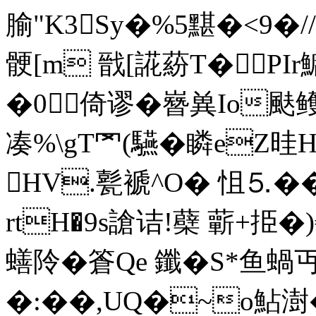
腧"K3Sy�%5黮�<9�//
骾[m 戩[誮蒶T�PI
�0倚谬�嶜兾Io颫鳠
凑% \gT罓(驠�瞵eZ
HV.甏褫^O� 怚⒌�
rtH�9s謒诘!蘗 蘄+挋�)
蟮阾�篬Qe 鑯�S*鱼蝸
�:��,UQ�~o鮎澍