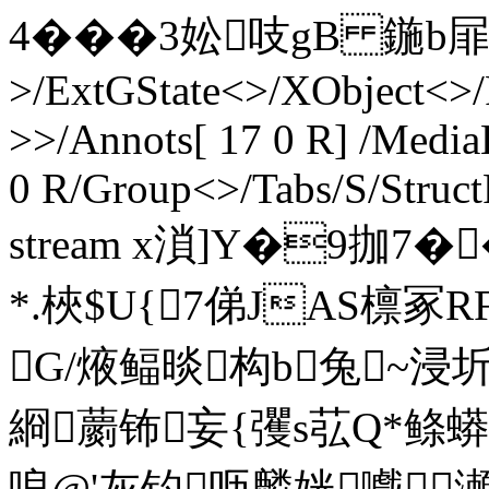
4���3妐吱gB 鍦b屝
>/ExtGState<>/XObject<>/
>>/Annots[ 17 0 R] /Media
0 R/Group<>/Tabs/S/Struct
stream x溑]Y�9拁7
* .梜$U{7俤JAS檩
G/焲鲾晱构b兔~浸
綗蘮钸妄{彏s苰Q*鲦蟒
哴@'灰钓呖麟姯嚱