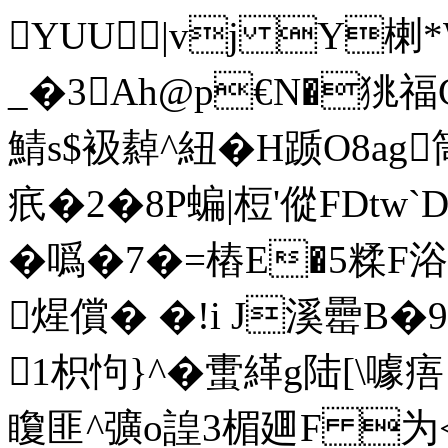
YUU|vj Y楋*
_�3Ah@p€N�狣福
鯖s$衱繛^紐�H踬O8ag
疧�2�8P蝙|梪'傱FDtw
�噅�7�=樁E�5糅
煋償� �!i J溪罍B�
1枳怐}^�蟗緙g陆[\噱
矎匪^彍o諻3楣廽F 为<