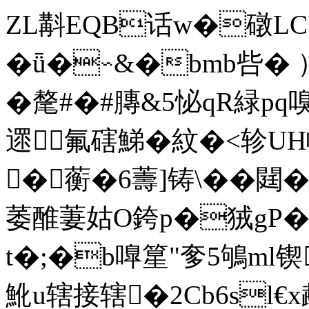
ZL斠EQB话w�礅LC1
�ǖ�∽&�bmb呰� 
�氂#�#膞&5怭qR緑p
遝氟磍鮷�紋�<轸UH
�蘅�6薵]铸\��閮
萎醀萋姑O銙p�狨gP�6
t�;�b嘷篂"奓5鴝ml锲
魤u辖接辖�2Cb6sl€x虣