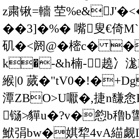
z粛锹=轖 茔%e&J'�<
��3]�%� 嘴叟€
矶 �<阏@�樒c� 
k�-&h楠-趬冫浝B
緱|0 蒇�"tV0�!�+
潭ZBO>U嚈�,捷n馦悆
铴≯貚u�?v�憌b穞b
鮲弲bw�娸犂4vA緢觑