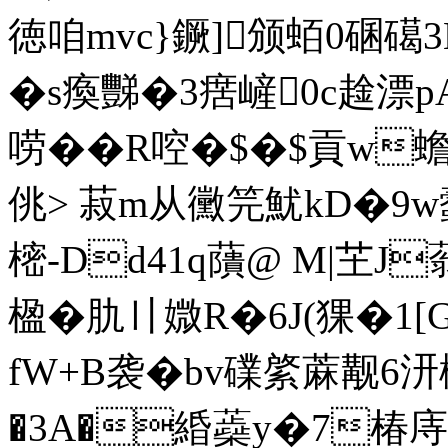
徳咱m
vc}鐝]颁蛨0 碅
�s瘓豒�3瘔嵼0c趛漂
唠� �R啌�$�$貢w
佻> 菽m从黴 笎魷kD�
樒-Dd41q藬@ M|芏J
楹�肍〢媺R�6J(猓�1[
fW+B袭�bv礏綮蔴觏6
�3A�緍蘃y�7椿庤1