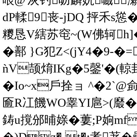
dP輮9丧-jDQ 抨禾s慫
糭恳V縖苏窀~(W佛轲h
�鄯 }G犯Z<(jY4�9-�
ǹV颉焴IKg�5鏧'�(
�Io~x戶拴ョ ^�2
匬R冮饑WO睾YI扈>(
鋳u撹邠晡媇�蔞;P姠mf
�)Dz� t�:孝荖�氉,