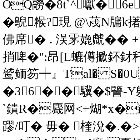
OQ髝�8t`^囐�6e
�鶃糇?現 @\荗N
佛席� . 洖雺嫓虤�� 
捎啤�":昂[L螰僔擨鈈釮秅�0 
鹫鲕笏┿』Tal� S�0U
�36� �驥�$譼-
`鐀R�麙网<+煳*x�
蹘/叮� 毋� 楏涗�.�>f