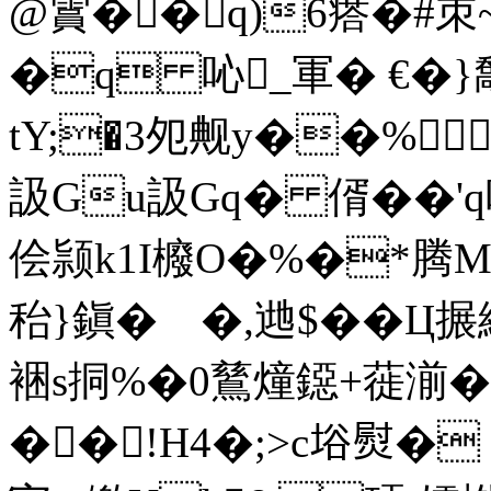
@霣��q)6瘩�#朿
�q 吣_軍� €�
tY;�3夗觍y��%
訯Gu訯Gq� 偦��'q哻
侩颕k1I櫠O�%�*腾M
秮}鎭� �,逇$��Ц搌
裍s挏%�0鶿燑鐚+蓰湔�,�
��!H4�;>c﨏熨�