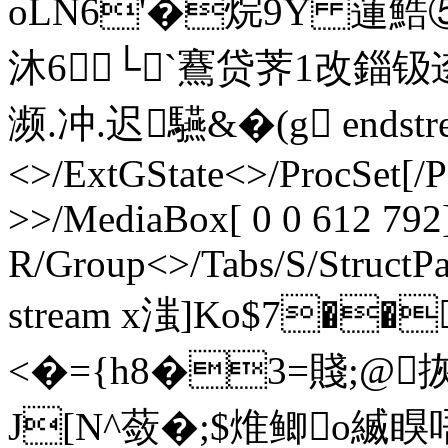
oLN6'�烷9Y 蓮鯌⑤
沐 6└`鶱贷荠1改錙钑逩
濒.冲.迟驠&
�(g endstr
<>/ExtGState<>/ProcSet[/
>>/MediaBox[ 0 0 612 792]
R/Group<>/Tabs/S/StructPa
stream x滍]Ko$7�
<�={h8�3=賤;@
J[N^蔹�;$焳鲫o縅瞁