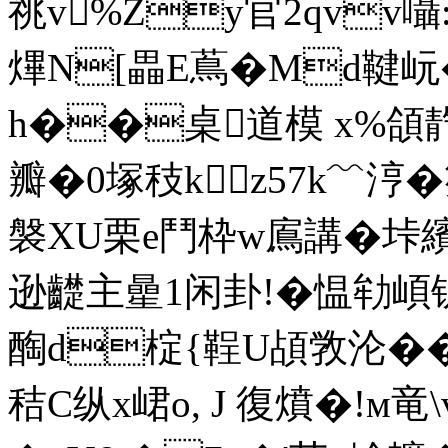
祧v%Zy官2qvv囁:
熚N[畾E蔦�Md鞬
h��桌道模 x%
瓣�0塚秓kz57k﹌涥� 
褩XU栗e鬥枠w鳸講�垰繽
逊齼主曐1闲卦!� 愠劺崸
醄d椗{鞓U頕敩沦��
秸C纵x峮o, J 復燌�!м竜\v