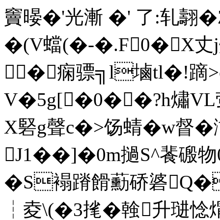
竇暥�'光漸 �' 了:轧翿�
�(V蟷(�-�.F0�X丈
�痫骠╗l塷tl�!蹢
V�5g[�0��?h熽V
X硻g聲c�>饧蜻�w督�
J1��]�0m撾S^餥磤
�S褟蹐餶蘍硚碆Q�
┆ 夌\(�3毮�螒升琎惗