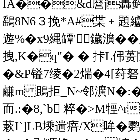
IA��&d麿j轟
鷂8N6３挽*A#枼﹢ 題纑
遊%�x9縄罈'鐬瀇��
拽,K�q"� � 拤L伄
�&P镒7绫�2煓�4[荮砮
鹻m 鴡拒_N~邻瀇N�:�
而.:�8,`b 粹�>M牼^r
蔌I`]LB塖遄瘖/X哞�