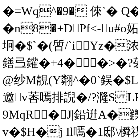
�=Wq^�9� 倈`� Q
�n8�+DPf<-u#
坰�$`�(啠/`iYz�
鐥弖鑵�+4� �>�?袈
@纱M靚(Y翷^�0`鋘�
邀v莕嘕排誽�/?漋S L
9MqR�J|鉛逬A�
v�$H�j Il嘕�1邸\