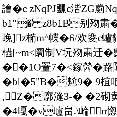
譮�c zNqPJ爴c湝ZG
b1"� z8b1B别歾粛�
睌]z椭m^幉�6/欢夓c蠦貒
橻[~m<阛制V坃 歾粛迁�
��1O罿7�<鎵醟�路圜
�bl�5"B�魀9� 9椬
,Z�廓漨3-� �2砌
�4嘎�v瓐畠.\崘