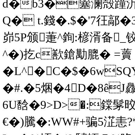
d�b3�簺澜殻蹱沂
Q� t.錢�.$�'7彺鄗�
峁5P颁萐^銁:楌湑备
^�)扢c歚鎗勱膍� =
�L^�C�$�6wS
�#.�5焑�4D�8êJ灥
6U馠�9>D>�:鏿髳晈�
€�)騰�:WW#+骗5淽恚?