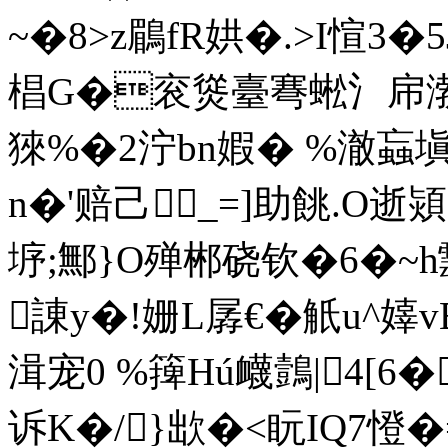
~�8>z鶥fR娂�.>I愃
椙G�衮熧臺弿蜙氵帍渤
猍%�2泞bn婽� %澈蝱
n�'赔 己_=]助餆.O逝熲
垿;鄦}O殚郴硗钦�6�~ 
諌y�!姗L孱€�觗u^
湒宠0 %篺Hú衊鷧|4[
诉K�/}欪�<盶IQ7憕