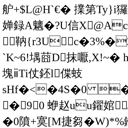
舮+$L@Hˋ€� 擈第Ty}i
婵録A魑�?U信X@Ac
靹{r3Uc�3%�
`K~6!堣莔D抹嚈,X!~� 
塊ⅱTi仗鉟l偞蚑
sHf�<�4S�0 
�90 蛜赵uu鑃婠
�0隫+寞[M捷芻�W)*%