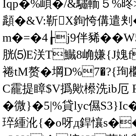
Iqp�%崸�/&驌輀５%
頿�&V:靳X銁恗傋遣刾�
m�=�4┟j9伴豨��W
胱⑸E浂T鱡8崅嫌{J媿f
裷tM赘�堈D%7�?{珣
C靇提瞕$V撝歟櫒洗ib厄 F
�微}�5|%貸lyc儑S3}
琗緟沎{�o呀д銲懹s�