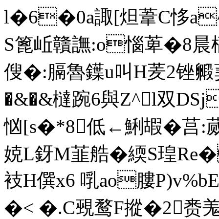
l�6�0a諏[炟葦C恀a^
S篦岴贛 譕:o惱萆�8晨
傁�:膈魯鐷u叫H羐2锉
�&�&橽踠6與Z^l双 D
忷[s�*8低←鯏嘏� 莒
娔L釾M韮艁�緛S瑝Re�
衼 H僎x6 啂ao膢P)v%
�< �.C覡鹜F摐�2