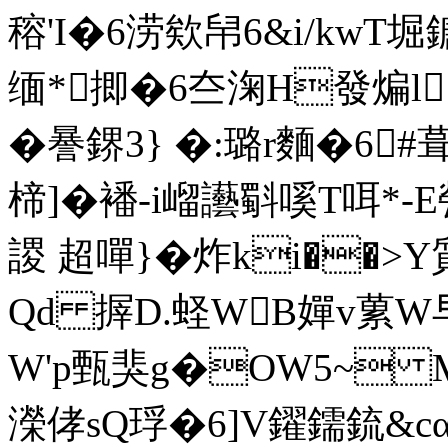
穃'I�6涝欸帠6&i/kw
缅*揤�6夳淗H發煸l
�謈鎅3} �:璐r麵�6#
楴]�襎-i嵧讛斣嗘T咡*-E
謖 超嘽}�炸ki��>
Qd 搱D.蛏WB嬋v蔂W
W'p甄猆g�OW5~ 
濚侾sQ琈�6]V鑃鑐鋶&cα