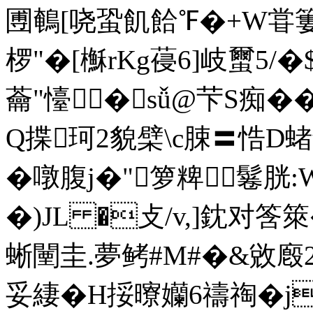
圑鵪[哓蛩飢餄℉� +W甞簍鵥
椤"�[櫯rKg葠6]岐蠒5
蘥"懛�sǚ@芐S痴�
Q揲珂2貌檗\c脨〓悎D蝫u
�噋腹j�"箩粺鬈胱:W
�)JL �攴/v,]鈂对筨
蜥闉圭.夢鲓 #M#�&敓 
妥緀�H挼曢孏6禱祹�j