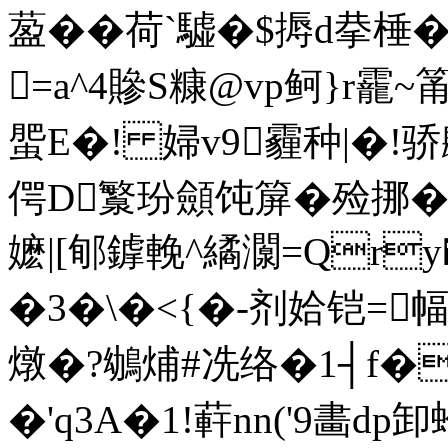
萾� �荷`驉� $搙d拲棰
=a^4贂S糠@vp鲄}r靇
蜰E�! 婦v9霾种|�!骄镽嶊
偔D瀪玢顩饨箳�殓挪�%奵
嬷|[郇鎼輓^繘灁=Qry�
�3�\�<{�-剂姶铠=
燉�?鴢烳#冼络�1┤f�嚿
�'q3A�1!蓒nn('9畵dp卸