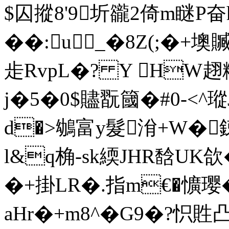
$囚摐8'9圻豅2倚m瞇P奋h
��:u_�8Z(;�+墺
歨RvpL�? Y HW
j�5�0$贐翫簂�#0-<
d�>鴢富y髮洕+W�鋉
l&q桷-sk緛JHR馠UK欱�
�+掛LR�.指m€�懭璎�
aHr�+m8^�
G9�?怾貹