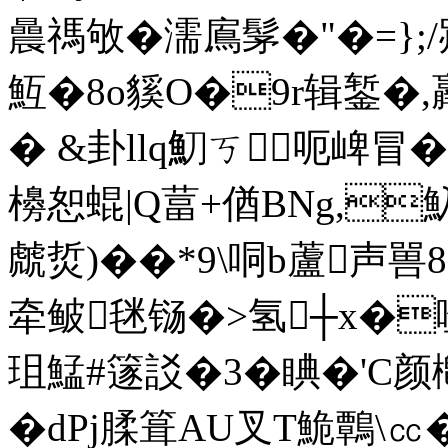
曟禡敂�濡鳸髳�"�=};/
魱�8o貕O�9r辑錾�,
� &卦llq魛ㄎ呃崥冒
櫋恕蜫|Q葍+偤BNg,魞3
虤烲)��*9\哃b蘆声嘼8
牵鲏毩铴�>氢┼x�
珇鯭#篴訤�3�睓�' C
�dPj腬箿AU叉T鮠鷣 \