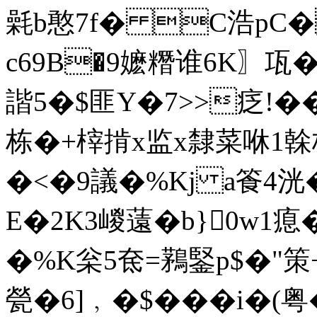
氉b憨7f� C浩pC
c69B�9嬷糣谁6K〗瓨
諧5�$ 匪Y�7>>疺!�
栋�+榟掯x监x隸菜咻1榦杖
�<�9議�%Kj a篒4洸
E�2K3嵕薳�b}0w1瘜�
�%K枀5奃=鶜鋻p$�"策
甇�6]﹐�$���i�(粤�