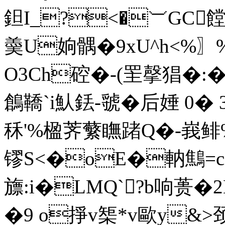
鉭I_?<�︺GC
羮U姠髃�9xU^h<%〗
O3Ch硿�-(罜撀猖�:�
鶬鞽`i魜銩-虢�后娷 0� 
秝'%楹荠蘩瞴踷Q�-峩鲱%
镠S<�oE�軜鷦=c
旚:i�LMQ`?b响蒉�
�9 o掙v榘*v歐y&>颈