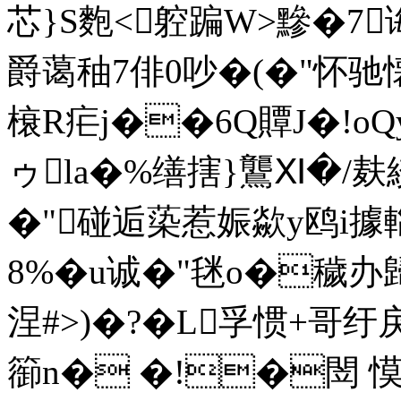
芯}S麭<躻蹁W>黲�7
爵蔼秞7俳0吵�(�"怀驰懐
榱R疟j��6Q贉J�!oQy
ゥla�%缮搳}鸗Ⅺ�/
�"碰逅蒅惹娠歘y鸥i據輜�
8%�u诚�"毩o�穢办歸
涅#>)�?�L孚惯+哥纡戾抖
篽n� �!�閚 慔