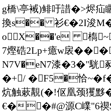
g橋\亭裓)鲱吁諎�>烬疝
換s�� 衫€�2I浚M
oX��'e 槗
7熞硞2Lp+癔w扆���
N7V�eN7漆�3�"駫剢
�+/ �F5�恰~�
炕触蔌覯(�!伛凰颈玃黟�
€��#@源C嶫"6禊$