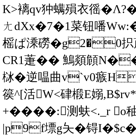
K>褵qv狆螨殞衣徭�Λ?
ㄤdXx�7�1菜钮噃Ww:�:
榣ぱ溗磱�g2�0抧
CR1萐�� 鷠顃頠N�� 
栤�逆嗢曲v`v0瘯
篌^[活W<硉椴E嫋,B$
+����:测蚨<._r
|p9f墂g夨�锝I�$c