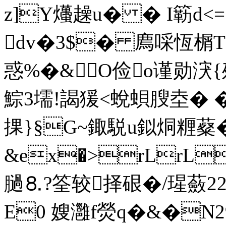
z]Y爡趮u� � I簕d
dv�3$� 廌啋恆榍T
惑%�&O俭o谨勋涋{
鯮3壖!謁猨<蛻蛽膄坴� �
捰}§G~鋷駾u鉯烔糎薒�
&ex�>rLrLy
膼⒏?筌较择硍�/瑆蘞 22
E0 嫂灉f熒q�&�N2