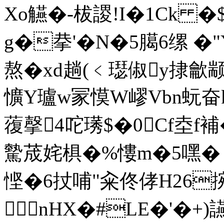
Xo觾� -柭謖!I�1Ck �
g�拲'�N�5臈6缧 �
熬�xd趟(﹤璱俶y捸龡
懭Y瓐w冡慔W嵺Vbn蚖奋k摢
蕧撀4咜璓$�0Cf坴f
驇荿姹椇�%慺m�5嘿� 
悭�6扙哺"籴佟侾H26捥
nHX�#LE�'�+)