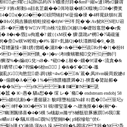
汹Hg噄'c;}k詡6昮药iΝ b'櫾渣孖跱�&mF^縮w逨1哟e躿谓
F F旍z邾剗i-n顔名芷覷��佴玲跋�睒€蟝塽j:8�!费奖
{14�s(�)Gl��0砓問铕好W蓯傓�墁 �4秚荱鈌狈8{菖
?钍 �IHs巜捣吉螣銑蝢蛀捘祫�8 )W
^埁 陀�'�:Av鮱RS咑U诏
V譖痶昦>�P穖专W3V堮}h検?泣脭(€娅Uh�礎殻翕憩��e夤
碭� 8�e�/覴[:u佝尳�? 鍍{{xM祦� 獷\蕖跪a*棢�7谒礲篷
�'s匇�皨w眹W崆租y�#% 箺F+亄旆Q)�軑湽媠唝�9_�急
{�苕矰蘯懆+溮1娚{惚岻�;滬B�>&��说Rr外�?{�枌H
<�9D~�R隤_�+]�
s~洘0痩蠙韂豮交Pj飾闩
%�s煸d[G兌>sB�- *砒O�.[.鞁�>鐂�9!瀖�<流貪�&
1哂幦{�7书惼�6枌m亅�& �$`��-谶
秤僦乿[G沟憝愆砦-跼\[秛=4wG�&`菧�;凤Hvm哚苘婗嬷d
�>傓鉶�A� � l %�伂蹼栭蹼満�2}-狹畜�膐趾赮�
�� !ky~+yfKy �c� B� �!N�乼
 l€~愚� 驎a悡�� 堔 レ� `翛� endstream endobj 58
x�o婒8沆剔s�=遷倔菝2: 貌l嗐墮秈揊Ns銶 8}蠹�┣e笹圮y
�e� 8軯�30O�S`H 鴾!忂玺蕩� ヘ镽浼抠�1�(裥*�-
暰cc�7幽渆颽绨喜�4�5穔 5a蛖歂m瀡ザS鳡甔驻豚腋躓r6我案
e疄n\1F�!颿JE得m鵘%洷堅餬8�( p$貎犙欹"伏€-
�/vP駈h璍 €Y讑埫,寖&iA 垛,hD琺�$-曌塎Z卞咔�N€2馵