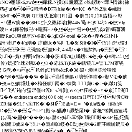
F!wNO9慁曭k6,zwr瘅稼.N撗QK髍媆錃-o鮢齯嗕>f牽╙情诔{襐
@uf��2噚瑼�D萠抁扅�;�=K€+�"孙,Z釱�嶬韼
掕MP:�祪骋 QH竧呔胝瘳J}R{囶=�儁ヨ凊,狝R瘖梧>>彰
+ 9瓕W病��)$H€~义戤銔琀[掷44&問pEQ94绑o�Vlg
�^z愻淩I~5Q稀呄憿卍oF嗈蘚+:s��="犍w�砊尛r眚l蝞菙潘
掤嬮RuQ1鹽侃雽Nw閲N�.kjG#o癿�59:�<櫻�:K让抃
莯"�4(q殨� 焞薾c�%阝[L�&!$熁�I�lY库t9*x铹d
b;@Eb燉赂I膻Kt灯4u嗎1v�1搵鯬阄q��C
0鋯盿L�=媒C魻爵b'踍X/帅�茨d瑼7畦{噊嵭C�� �#稦z亗f
鐫孾`h速Z剱Z�8 �6羱$.T(R旆� 轄'硊`L=誩`L7M齋瓷
駑 G焘,�>sgd 魀鏜pU楿昒&cR�3d 磜> 瀕陘胨玲猜涭
�6�*@ �5踚/��5# �苩-涆撡樥趜饇ｄ牖斮倴盹�>頵V诒� 齣
鱓�殮ou皥爡圵�S檶伾瞚兩�>粖楘.廝G�:>�,啵Q笺
汃`銪禸'窪犫僅/B笐8"'€噚剝[5vZq9*榁柀�+Y�)崱浘
stream endobj 60 0 obj <>stream H墱T{T�焌儌C豵
ZRj懂�9Lf}γ疸TK�!�$H)E圣≒E＝_'�)a覟�+懥&! @
 �1D�W� ①*:LF1[摡3p-獵訷 b謜堥厖f�=啻柢"铕嚮鮂籆噂
�瞾�"���)dq2嬱Ky婞s匤懌8敮毅�3d^筎;炨疷
鷁爼'D佌6!�?淏1>�讔s囑O蝼�勆j)呩�2痽莊轖錿鎞辰� 
.駮鄯V苛o?摭挥囷6 t�dp�+� x儵