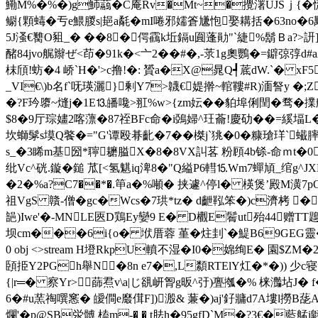
鰳M%�%�)g魳虉�C庵Rv�Μt~�攪濖UJSｊ{�懱
鳚{顆蝳�亐e鰃朡s|郌a氄�mI啳邪嬬篬尲怉娶耩括�63no�6勱龁
5J溞€臡O豠_� ��8�偔靍k坵鎘u圎蓬勛"`緁%鬍Ｂa?>訮
醏84jvo艉辮ぜ<茚 �91k�<亠2��#�,-莍1g奧鸚�
=鐴弶弴d#a
枺頎!蚄�4 峤`H�'>c撸!�: 贇a�X@晁Q┩菧dW.`� xF5
_VI€\)b名f`呒瑛灑}剰Y7>韤€媞擀~輨鞻#R)湎詧y 
�?F玪隳~熢j�1E⒔ 皤嚵>羾%w>{zm妘��貃埠俐閏� 骛�擈舠
$8�9厅琮嫿2喀薸�87祬BFc命�i鵶婦^玨蘥!慶劯��=縘堛L
坎螄髳s塻Q饏�="G'谭殴朞齔�7��榤j`狣�0�糠瑲珜`蠘膟
s_�3睎m基圀*聹耱膉X�8�8VX訆茖 粉頋4b铩-命ｍ t�0
纰Vc^硄.鏇�鎚 苽[<氢魌iq渒8�"Q縊P6轊⒖Wm7蟬頄_绾g^J
�2�%a?C7��*�.笚a�%噸� 挟遽^停l� 楧煲’殿M潢7p
祖VgS 贛-僧�gc�Wcs�7珙*tz� d齛鞃笨�)c濟栲 �
郶)Iwe'�-MNLE匧D鶏Ey孌9 E� D欟E鬌ut殆44赠TT鶗旟
坝cm���6i{o� 垘厝蓉 堇�炷刲`�鯷B69GEG靈�I稪�;
0 obj <>stream H墱RkpU轒不湿�I0�婂绚E� 園
頣挋Y2PGh舉N�8n e7�,L纇RTElY灴�*�)) 少
{|r═� 察Yr> 蒒焄v\a|じ谻岍胷g昄^弙)亹摦� % 梾灎坫
6�#u蓔祹噀窸� 皧僴e黀傇F])溵& 蒹�)aj'釨牅d7A塿l撈
爛'�p@SB泶髆 榼m-� � t胠h�95gfD`M�?3€�藍艋i翺�