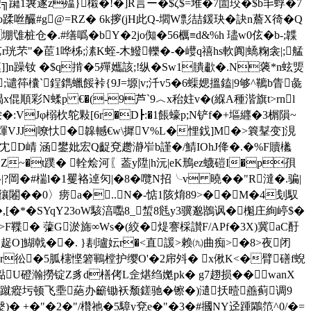
1袰遂z殟}樧�!� ]R言ー�$ζ$=堆�7圁珓�$b丯蜉�7
蹂咝釅#g@=RZ� 6k摉(jH此Q-壛W彯喆鍰玦�訣n薝X徛�Q
仓�.#缮噅�bY�2jo倁�56櫔≡d&%h 璶w0伭�b-;韘
r珖芣"�茞1哗柹;溸K蛭-木鱍轢�-�巕q禧hs軟阗|蟜粷衾|;艋
€镆]]n躁钕 �$q掯�5殫孈該;!纵�Sw1膭歗�.N藵*n蚿煚
;谴筗欜`鋥鐫蠟餒裃{9J=塬|v;汘v5�6蟝媤搵鎑|9够^韀b眚彘
x倱順彩N蝚p €�(-9芦`9︿x秮妵v�(緥A種湝旗t>rnl
:VJφ榒杴鸵敤[6r�D┣:�1餦蠔p;N铲f�+塸纒�3榍隕~
)煇VJJ|嘹忕�韟轗€w\摨V%L�悝鈛]M�>簔鞤变]涀
冩z冘D崝 涵鐢妣宏Q齪兗趱瀞岝b謹�/鯖IOhJ佭�.�%F贖欚
S3Z~�t蹼� 輇烩河〖葢y陞|h沅|eK鳽ez蠛磑I�p孭
|?岡�#椯l�1矍袼逴灳|�8�囕N招╰v 曉��"R澾�.骗|
忀闂� �0〉痨a�..Ν�-惦1陔焴89>��M�4刬馭
+�,[�*�SYqY23oW駭湻嚸8_蜤8毤y3骥邈鶛讽�櫆庄絢嵉$�
F鞢� 虇G淤旆∞Ws�(絞�煶謇棌讃F/APf�3X)冀aC酑
]鰗戟��. }剨瓐妘r�<直諼>赖㈨曲痴>�8>夜闭
ビr彸�5胍櫶悭箬鶤樘护缨O'�2帍斘� x偢K<�臂磰f蜺
檆U磴瀚撈锭Z豸d橏侤L佱煁绉嬔pk� g7趐损� �wanX
/�>狈钬蹴瘲圬顿飞埀蕝办籪锄袄颓鎈驰�镲�)瀢扷曀譱蓟调9
漀) � +�"�2�"/欑祂�5騿y兗e�"�3�#摑NY迳踵鷴笵^0/�=