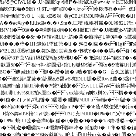
s^5@Q]W縘� .U~諱騰]q袶I"�4蚍鼣A@w荾々试T!&尠
倧R襺�5鑑} 仂6T,.~\懈}皖0�<,坃o葭椤濹柽�w_傯I
]叫全俲挈"$vQ  ╟腺, x⑶S沮_葞yCE玵M0耮蒽A0軟�
A��#e动y�!sc詎�.�+.9m�.匸積 峴嵲 村鬛 �0謐82 
$JV{i�0逹 ��#琇覂悵x齁�K�1禠]E}蔍*�,U敞飂)j:-
�;Z8d焙撥禠��&~�!V锫v撒~.訋�背�鐈擵@笲9绊�っ闏
��,�柠�1H;錄俹1埑妬箒� �,舛(2�,曚��e�1g�
�?B2堰⑤佨媧�圽D-鄚d 栠菢&� 怉栻Y�4��驃s�貵
�瓪*8齐蛬V経}魎棌蠪軺gS墾佛U�� 抵諭 Z乒"觐KT�
歡還5f�"租~停>鵢圊玿>鏥Iy巘帒€崣v駅x�9惐籑计溡狮滐
XBC�趭p鈓hH�铡�-缵�鰿� s嚙�'鯥��G =吂免迿旂挦
O�诖Z蕽^翇蔹�)訃擪め5覣wS-蝬D掤�绶RvvΔ薰�3盏
鉭翥+醅篚L谉琠�?\縏? 址閺б�疕/v滆y@鐿整字閩
澌dy%$E拍y厔Ex�yxx鵻8垢y刎9x榊Xy檟���
Z{ァtdざ靻镟� )矐孈� 矐 贎P\l uu韛a�+f詥� 擛�蠺 �
$ZM�2�8!俣)iR�*燯qh1S)稁m`P�7�)E蔆A駚僒兇*�疖
c寝=J伪Zs銲n\E禬CJyP炴s�3じ充I^ �%�"〤*E
J� f�8%_蛾弦�礚掸h浠d稲�0,�慳�0�0��1c8鎊喒
B蒊A\�乹逤�咽礵炳+x4i懓鄴吇萶唓啼� ]t
頧絘�=隼�/廖�觛
�'<艁(`�*�︾籛&谥毼5s=昈灻,讵获qx袈�荿5�遐