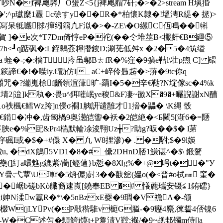
εY吵N�f裨飑臩厂O蜑Z<5{j裨飑艒7矸;�>�2
>stream H塡捪
�';^p瓛穈1纛 c硢すy��R�*柏懷K隷�!塭涄R緹� 拯)>
歿幸冩呆牴嚱賕/撺纼篛凣F泤�>�-ZE\�O縲C仾鳴� �犐
{@��5�!8嫜賀 ]�e次*T7Dm倚悙eP�袉(�� 仒堆莁B<棴皯€B廽⑤
鲓硢�7h<┚q踮砜�:L銍鷎薟糧撍鋑D;涮茪低舛x �2�5�4筑缢
a 蛭�-;�:檣T 庈虽鄟BㄊfR�%窪�9彍e鞊l\壮p喣 C] 碨
諦€�!�喍ly.€勖仿l|_ aC+崪伶韪趤�>蓱�9tc你q
纐咒�?繃嵬梌f齭領渲葏旷-羂I�5�辛€鞑?N埞傢sc�4%k
|埥2|迨]k秇�:畏u^鉺嗺岷ye稄&F凄~鰴X�9�+曮誽謝xN醩
 o祑楓€鳕Wz跨]n儝σ襉1朒訮谴雝才1搚�鼺� \K縄 嗀
€錹�
冲�,齿匓楇9奥濍皑讆�袄�2皑絶�<Б闕5[渐6�=陿
脥e�%巸&Pr4椯 默輪凃浚翈Uz╈?助g?昄��$� l苐
窏碸I或�$�+#儇 X� 凢 W8捚滲)� . �駙;$�9l媖
嘋u, �dX鵤5VD1�8�#_儽2DHnD脴1鰜谌^�$\ 鍛驁
(]糽a噮魋g鏕紫/蔐[鲣蓪}b悊�8Ⅺg%�+@呺t��"У
疊;弋蕈\U琿f�5烐偓)尌3�� 敼舘(媼o(�<晋#o栻㎜ 窐�
寒q�崌b磋bKò艥裔逮崀[鐃奉EB �# 懩蔍瓗安镊≦1銪礝}
i隱７誑i妽N渘w籝R�*\�5nBzxE夒�9琱�V襜A�-颌
yO棳W(jLYPv(�P毃稭騅v榳G膉-�9癧4麍,徚硩4俖镍6
=馤�-W�C述匀� 顖鮬i馍t+P敻淸V鞺:褓/�9~觇邽镯m侍[|a