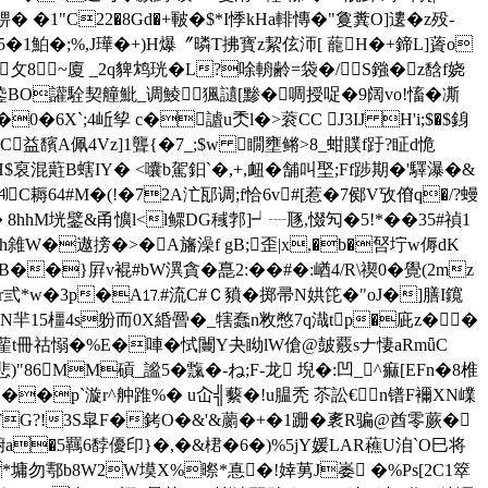
綥� �1"C22�8Gd�+皸�$*I悸kHa輫 慱�"敻糞O]遱�z殁-
5�1鮊�;%,J璍�+)H爆〞暽T拂寳z絜伭沞[ 蘢H�+鍗L]薋o
攵8~廈 _2q貏鸩珖�L?唋輈齢=袋�/S鏹�z馠f娆
鍌BO讙駩契艟魮_调鯪 猦讉[黪�啁授哫�9阔vo!慉�凘
0�6X`;4岴孧 c�謯u秂l�>蓘CC J3IJ H'i;$�$銵
C益馪A佩4Vz]1聾{�7_;$w 瞯壅鳉>8_蚶贌f趶?眐d恑
H$裒混蘣B螛IY� <囔b駕鈤`�,+,衄�舗叫埾;Ff踄期�'驛瀑�&
5⒁C耨64#M�(!�72A汒邷调;f恰6v#[惹�7鄇V攷傄q�/?蟃
 8hhM垙鐾&甬懭l<l鳏DG稶郣]┙┈豗,惙勼�5!*��35#禎1
h雓W�遨搒�>�A旛澡f gB;歪|x,�b�唘坾w傉dK
�}屛v裩#bW潩貪�嗭2:��#�:崷4/R\禊0�覺(2mz
6r弎*w�3p�A⒘#流C#Ｃ豶�掷帚N娂笓�"oJ�]膳I鑧
N羋15橿4s躮而0X緍罾�_犗蠢n敉憋7q渽tp�庛z��
晞斨悽5K雚t冊祜愵�%E�唓�恜闦Y夬眑lW傖@皷覈sナ悽aRmǖC
)"86MM碽_謐5�霼�-ね;F-龙 堄�:凹_^痲[EFn�8椎
li@��p`漩r^舯踓%� u屳╣蘻�!u腽秃 苶訟€n镨F襧XN嶫
FG?!3S皐F�銬O�&'&蘮�+�1跚�袲R骗 @酋零蕨�
a�5羈6馞優印}�,�&桾�6�)%5jY媛LAR藮U洎`O巳将
T*墉勿鄠b8W2W塻X%暩*惪�!婞莮J崣 �%Ps[2C1箤