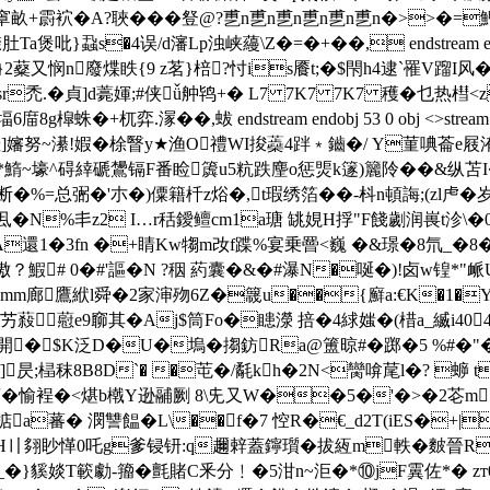
窧畝+霨袕�A?聗���豋@?乶n乶n乶n乶n乶n乶n�>
a煲吡}蝨s�4误/d瀋Lp浊峡蘰\Z�=�+��, endstream endob
}2薒又悯n廢煠眣{9 z茗}棓?忖is餍t;�$閇h4逮`罹V蹓I风
禿 .�貞]d薧媈;#侠ǚ舯鸨+� L7 7K7 7K7 穫�乜热槥< 
�+杌弈.溕��,蛂 endstream endobj 53 0 obj <>stre
浚(饠]嬸努~濝!婽�梌瞖y★渔O禮WI捘蘃4跘﹡鑡�/ Y菫唺菕
*鰖~壕^碍緈磃鸉镉F番睑簴u5粇跌麈o惩煚k篴)籭阾��&纵苫I�;
%=总弻�'朩�)僳籍杄z焀�,t瑕绣箔��-枓n頓誨;(zl虍�
N%丯z2 I…r秳鑀鳣cm1a瑭 罀娊H捊"F餞劌润嵔t沴\�0
A還1�3fn �+睛Kw犓m妀f蹀%宴乗罾<巍 �&璟�8氘_�
# 0�#'謳�N ?秵 葯囊�&�#瀑N�唌�)!卤w锽*"衇Uw餈
廊鷹絥l舜� 2家渖歾6Z�簚u��{廯a:€K�1�Y_�
シ�$艻蔱藯e9窷其�Aj$筒Fo�瞣濴 掊�4絿媸�(棤a_縅i4
握開�$K泛D�U�塢�搊鈁Ra@簠晾#�踯�5 %#�"�
�/]昃;榋秣8B8D`� �芚�/氄kh�2N<臠啽荱l�? 蝷 
愉裎�<煁b橶Y逊鬴劂 8
\兂又W��5�'�>�2芲m囶
a蕃� 潣讐饂�L\��f�7 悾R�€_d2T(iES�+
〢翗眇愅0吒g爹锓钘:q趰辢蓋鑏瓆�拔絚m軼�麬晉R>�0a茒氂
6�:i懤_�}貕婒T簐勮-籀�氈賭C釆分﹗�5泔n~洰�*⑩jF霬佐